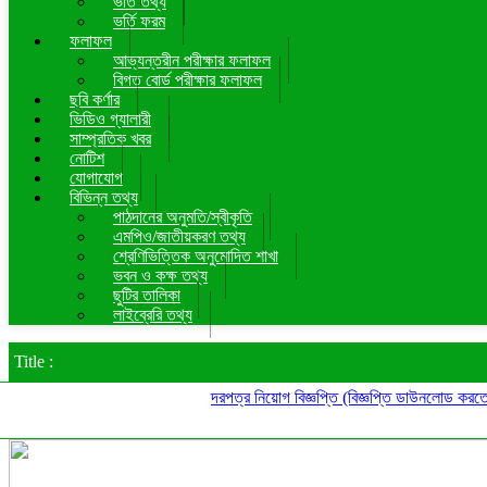
ভর্তি তথ্য
ভর্তি ফরম
ফলাফল
আভ্যন্তরীন পরীক্ষার ফলাফল
বিগত বোর্ড পরীক্ষার ফলাফল
ছবি কর্ণার
ভিডিও গ্যালারী
সাম্প্রতিক খবর
নোটিশ
যোগাযোগ
বিভিন্ন তথ্য
পাঠদানের অনুমতি/স্বীকৃতি
এমপিও/জাতীয়করণ তথ্য
শ্রেণিভিত্তিক অনুমোদিত শাখা
ভবন ও কক্ষ তথ্য
ছুটির তালিকা
লাইব্রেরি তথ্য
Title :
দরপত্র
নিয়োগ বিজ্ঞপ্তি (বিজ্ঞপ্তি ডাউনলোড করতে নো