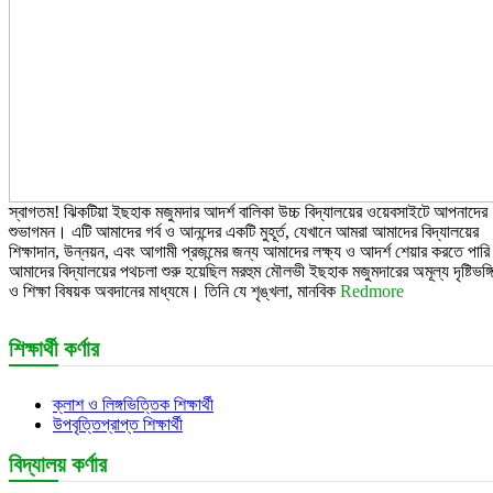
স্বাগতম! ঝিকটিয়া ইছহাক মজুমদার আদর্শ বালিকা উচ্চ বিদ্যালয়ের ওয়েবসাইটে আপনাদের
শুভাগমন। এটি আমাদের গর্ব ও আনন্দের একটি মুহূর্ত, যেখানে আমরা আমাদের বিদ্যালয়ের
শিক্ষাদান, উন্নয়ন, এবং আগামী প্রজন্মের জন্য আমাদের লক্ষ্য ও আদর্শ শেয়ার করতে পার
আমাদের বিদ্যালয়ের পথচলা শুরু হয়েছিল মরহুম মৌলভী ইছহাক মজুমদারের অমূল্য দৃষ্টিভঙ্গ
ও শিক্ষা বিষয়ক অবদানের মাধ্যমে। তিনি যে শৃঙ্খলা, মানবিক
Redmore
শিক্ষার্থী কর্ণার
ক্লাশ ও লিঙ্গভিত্তিক শিক্ষার্থী
উপবৃত্তিপ্রাপ্ত শিক্ষার্থী
বিদ্যালয় কর্ণার