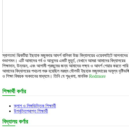
স্বাগতম! ঝিকটিয়া ইছহাক মজুমদার আদর্শ বালিকা উচ্চ বিদ্যালয়ের ওয়েবসাইটে আপনাদের
শুভাগমন। এটি আমাদের গর্ব ও আনন্দের একটি মুহূর্ত, যেখানে আমরা আমাদের বিদ্যালয়ের
শিক্ষাদান, উন্নয়ন, এবং আগামী প্রজন্মের জন্য আমাদের লক্ষ্য ও আদর্শ শেয়ার করতে পার
আমাদের বিদ্যালয়ের পথচলা শুরু হয়েছিল মরহুম মৌলভী ইছহাক মজুমদারের অমূল্য দৃষ্টিভঙ্গ
ও শিক্ষা বিষয়ক অবদানের মাধ্যমে। তিনি যে শৃঙ্খলা, মানবিক
Redmore
শিক্ষার্থী কর্ণার
ক্লাশ ও লিঙ্গভিত্তিক শিক্ষার্থী
উপবৃত্তিপ্রাপ্ত শিক্ষার্থী
বিদ্যালয় কর্ণার