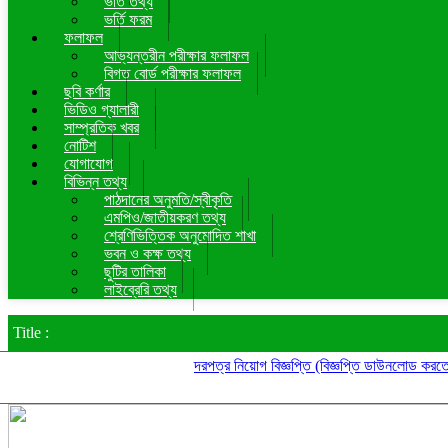
ভর্তি তথ্য
ভর্তি ফরম
ফলাফল
আভ্যন্তরীন পরীক্ষার ফলাফল
বিগত বোর্ড পরীক্ষার ফলাফল
ছবি কর্ণার
ভিডিও গ্যালারী
সাম্প্রতিক খবর
নোটিশ
যোগাযোগ
বিভিন্ন তথ্য
পাঠদানের অনুমতি/স্বীকৃতি
এমপিও/জাতীয়করণ তথ্য
শ্রেণিভিত্তিক অনুমোদিত শাখা
ভবন ও কক্ষ তথ্য
ছুটির তালিকা
লাইব্রেরি তথ্য
Title :
দরপত্র
নিয়োগ বিজ্ঞপ্তি (বিজ্ঞপ্তি ডাউনলোড করতে নোটি