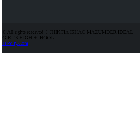
© All rights reserved © JHIKTIA ISHAQ MAZUMDER IDEAL
GIRL'S HIGH SCHOOL
ITPolly.Com