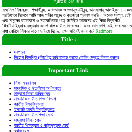
প্রতিষ্ঠাতার বাণী
সম্মানিত শিক্ষকবৃন্দ, শিক্ষার্থীবৃন্দ, অভিভাবক ও শুভানুধ্যায়ীবৃন্দ, আসসালামু আলাইকুম। এক
প্রতিষ্ঠাতা হিসেবে আমি আজ গভীর আনন্দ ও কৃতজ্ঞতা প্রকাশ করছি। অনেক স্বপ্ন, চেষ্টা
এবং মানুষের ভালোবাসা ও সহযোগিতায় গড়ে উঠেছিল আমাদের এই প্রিয় বিদ্যাপীঠ—
ঝিকটিয়া ইছহাক মজুমদার আদর্শ বালিকা উচ্চ বিদ্যালয়। আজ যখন দেখি, এই বিদ্যালয় শত
বাধা পেরিয়ে শিক্ষার আলো ছড়িয়ে দিচ্ছে, তখন সত্যিই হৃদয় গর্বে
Redmore
Title :
দরপত্র
নিয়োগ বিজ্ঞপ্তি (বিজ্ঞপ্তি ডাউনলোড করতে নোটিশ মেনুতে ক্লিক করুন)
Important Link
শিক্ষা মন্ত্রণালয়
মাধ্যমিক ও উচ্চশিক্ষা অধিদপ্তর
মাদ্রাসা শিক্ষা অধিদপ্তর
মাধ্যমিক ও উচ্চ শিক্ষা বিভাগ
জাতীয় বিশ্ববিদ্যালয়
ইসলামি আরবি বিশ্ববিদ্যালয়
মাধ্যমিক ও উচ্চশিক্ষা বোর্ড
মাদ্রাসা শিক্ষা বোর্ড
জাতীয় শিক্ষাক্রম ও পাঠ্যপুস্তক বোর্ড
ব্যানবেইস