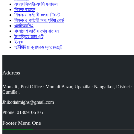
এসএসসি/এইচএসসি ফলাফল
শিক্ষক বাতায়ন
শিক্ষক ও কর্মচারী কল্যাণ ট্রাস্ট
শিক্ষক ও কর্মচারী অব: সুবিধা বোর্ড
এনটিআরসিএ
বাংলাদেশ জাতীয় তথ্য বাতায়ন
উপবৃত্তির ডাটা এন্টি
ই-বুক
মাল্টিমিডিয়া ক্লাসরুম ম্যানেজমেন্ট
Address
Montali , Post Office : Montali Bazar, Upazilla : Nangalkot, District :
Cumilla .
Jhikotiaimighs@gmail.com
Phone: 01309106105
Footer Menu One