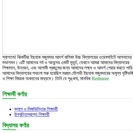
স্বাগতম! ঝিকটিয়া ইছহাক মজুমদার আদর্শ বালিকা উচ্চ বিদ্যালয়ের ওয়েবসাইটে আপনাদের
শুভাগমন। এটি আমাদের গর্ব ও আনন্দের একটি মুহূর্ত, যেখানে আমরা আমাদের বিদ্যালয়ের
শিক্ষাদান, উন্নয়ন, এবং আগামী প্রজন্মের জন্য আমাদের লক্ষ্য ও আদর্শ শেয়ার করতে পার
আমাদের বিদ্যালয়ের পথচলা শুরু হয়েছিল মরহুম মৌলভী ইছহাক মজুমদারের অমূল্য দৃষ্টিভঙ্গ
ও শিক্ষা বিষয়ক অবদানের মাধ্যমে। তিনি যে শৃঙ্খলা, মানবিক
Redmore
শিক্ষার্থী কর্ণার
ক্লাশ ও লিঙ্গভিত্তিক শিক্ষার্থী
উপবৃত্তিপ্রাপ্ত শিক্ষার্থী
বিদ্যালয় কর্ণার