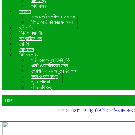
ভর্তি তথ্য
ভর্তি ফরম
ফলাফল
আভ্যন্তরীন পরীক্ষার ফলাফল
বিগত বোর্ড পরীক্ষার ফলাফল
ছবি কর্ণার
ভিডিও গ্যালারী
সাম্প্রতিক খবর
নোটিশ
যোগাযোগ
বিভিন্ন তথ্য
পাঠদানের অনুমতি/স্বীকৃতি
এমপিও/জাতীয়করণ তথ্য
শ্রেণিভিত্তিক অনুমোদিত শাখা
ভবন ও কক্ষ তথ্য
ছুটির তালিকা
লাইব্রেরি তথ্য
Title :
দরপত্র
নিয়োগ বিজ্ঞপ্তি (বিজ্ঞপ্তি ডাউনলোড করতে নোটি