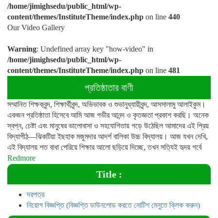
/home/jimighsedu/public_html/wp-
content/themes/InstituteTheme/index.php
on line
440
Our Video Gallery
Warning
: Undefined array key "how-video" in
/home/jimighsedu/public_html/wp-
content/themes/InstituteTheme/index.php
on line
481
প্রতিষ্ঠাতার বাণী
সম্মানিত শিক্ষকবৃন্দ, শিক্ষার্থীবৃন্দ, অভিভাবক ও শুভানুধ্যায়ীবৃন্দ, আসসালামু আলাইকুম।
একজন প্রতিষ্ঠাতা হিসেবে আমি আজ গভীর আনন্দ ও কৃতজ্ঞতা প্রকাশ করছি। অনেক
স্বপ্ন, চেষ্টা এবং মানুষের ভালোবাসা ও সহযোগিতায় গড়ে উঠেছিল আমাদের এই প্রিয়
বিদ্যাপীঠ—ঝিকটিয়া ইছহাক মজুমদার আদর্শ বালিকা উচ্চ বিদ্যালয়। আজ যখন দেখি,
এই বিদ্যালয় শত বাধা পেরিয়ে শিক্ষার আলো ছড়িয়ে দিচ্ছে, তখন সত্যিই হৃদয় গর্বে
Redmore
Title :
দরপত্র
নিয়োগ বিজ্ঞপ্তি (বিজ্ঞপ্তি ডাউনলোড করতে নোটিশ মেনুতে ক্লিক করুন)